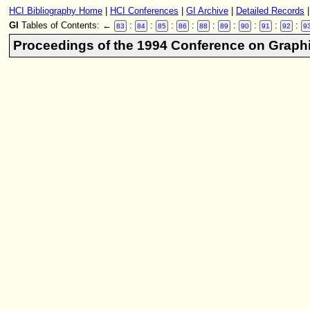
HCI Bibliography Home
|
HCI Conferences
|
GI Archive
|
Detailed Records
GI
Tables of Contents:
←
:
:
:
:
:
:
:
:
:
83
84
85
86
88
89
90
91
92
9
Proceedings of the 1994 Conference on Graphi